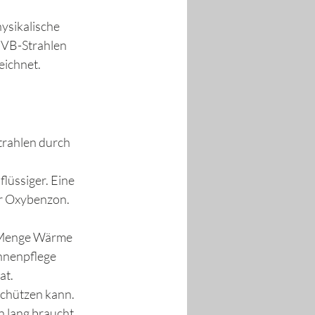
hysikalische 
UVB-Strahlen 
eichnet. 
trahlen durch 
lüssiger. Eine 
r Oxybenzon. 
e Menge Wärme 
nnenpflege 
at. 
chützen kann.   
 lang braucht, 