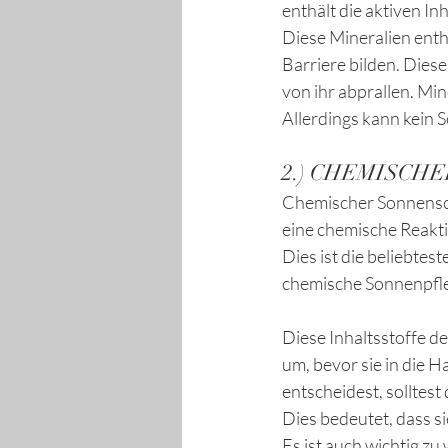
enthält die aktiven Inh
Diese Mineralien entha
Barriere bilden. Dies
von ihr abprallen. Min
Allerdings kann kein S
2.) CHEMISCH
Chemischer Sonnenschu
eine chemische Reaktio
Dies ist die beliebtes
chemische Sonnenpfle
Diese Inhaltsstoffe d
um, bevor sie in die 
entscheidest, solltest 
Dies bedeutet, dass s
Es ist auch wichtig z