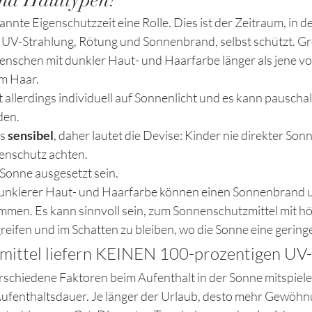
nd Hauttypen!
annte Eigenschutzzeit eine Rolle. Dies ist der Zeitraum, in d
UV-Strahlung, Rötung und Sonnenbrand, selbst schützt. Grob
enschen mit dunkler Haut- und Haarfarbe länger als jene v
m Haar. 
allerdings individuell auf Sonnenlicht und es kann pauschal
den.
s 
sensibel
, daher lautet die Devise: Kinder nie direkter Son
enschutz achten. 
rSonne ausgesetzt sein. 
unklerer Haut- und Haarfarbe können einen Sonnenbrand 
en. Es kann sinnvoll sein, zum Sonnenschutzmittel mit h
greifen und im Schatten zu bleiben, wo die Sonne eine gerin
ittel liefern KEINEN 100-prozentigen UV-
rschiedene Faktoren beim Aufenthalt in der Sonne mitspielen,
fenthaltsdauer. Je länger der Urlaub, desto mehr Gewöhnu