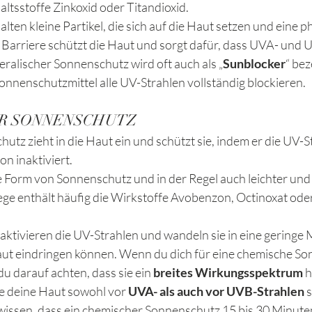
altsstoffe Zinkoxid oder Titandioxid. 
lten kleine Partikel, die sich auf die Haut setzen und eine p
e Barriere schützt die Haut und sorgt dafür, dass UVA- und 
eralischer Sonnenschutz wird oft auch als „
Sunblocker
“ bez
onnenschutzmittel alle UV-Strahlen vollständig blockieren. 
ER SONNENSCHUTZ
tz zieht in die Haut ein und schützt sie, indem er die UV-S
n inaktiviert. 
te Form von Sonnenschutz und in der Regel auch leichter und f
ge enthält häufig die Wirkstoffe Avobenzon, Octinoxat ode
eaktivieren die UV-Strahlen und wandeln sie in eine gering
Haut eindringen können. Wenn du dich für eine chemische So
du darauf achten, dass sie ein 
breites Wirkungsspektrum
 h
ie deine Haut sowohl vor 
UVA- als auch vor UVB-Strahlen 
s
u wissen, dass ein chemischer Sonnenschutz 15 bis 30 Minuten