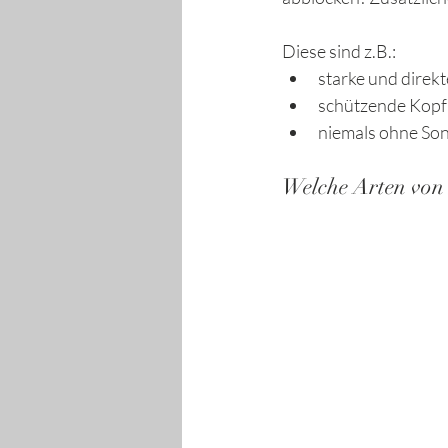
Diese sind z.B.: 
starke und direk
schützende Kopf
niemals ohne Son
Welche Arten von 