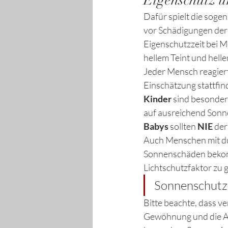
Eigenschutz u
Dafür spielt die sogen
vor Schädigungen der 
Eigenschutzzeit bei M
hellem Teint und helle
Jeder Mensch reagiert 
Einschätzung stattfin
Kinder
 sind besonder
auf ausreichend Sonn
Babys
 sollten 
NIE
 de
Auch Menschen mit d
Sonnenschäden bekomm
Lichtschutzfaktor zu 
Sonnenschutzm
Bitte beachte, dass ve
Gewöhnung und die Au