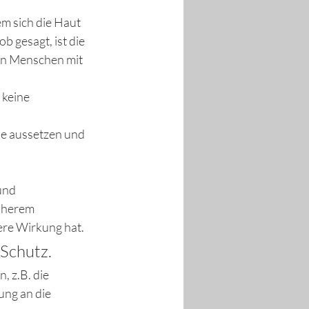
em sich die Haut 
 gesagt, ist die 
on Menschen mit 
 keine 
ne aussetzen und 
und 
öherem 
gere Wirkung hat.
Schutz. 
 z.B. die 
ng an die 