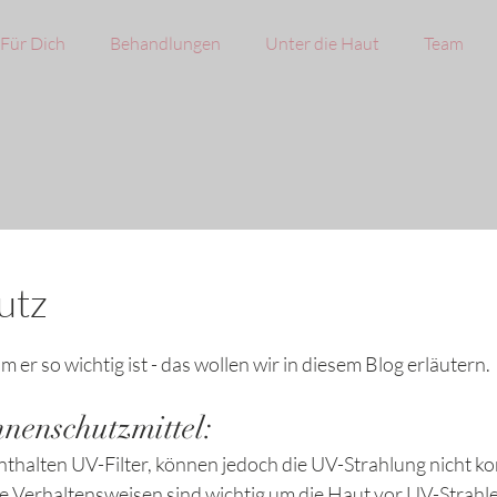
Für Dich
Behandlungen
Unter die Haut
Team
utz
 er so wichtig ist - das wollen wir in diesem Blog erläutern. 
nenschutzmittel: 
thalten UV-Filter, können jedoch die UV-Strahlung nicht ko
e Verhaltensweisen sind wichtig um die Haut vor UV-Strahl