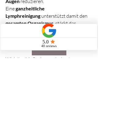
Augen
 reduzieren. 
Eine 
ganzheitliche 
Lymphreinigung
 unterstützt damit den 
gesamten Organismus
, stärkt das 
Immunsystem und schützt vor 
chronischer Belastung.
Termin buchen
Wichtige Maßnahmen sind unter 
anderem das 
Anregen des 
Lymphflusses
 durch Bewegung, 
Atemtechniken, 
ausreichend Wasser
 – 
am besten ein 
Glas Wasser mit kaltem 
Wasser
 am Morgen – sowie eine 
basenüberschüssige Ernährung
. Eine 
basische Ernährung
 hilft, Säuren zu 
neutralisieren
, den pH-Wert im Gewebe 
zu stabilisieren und damit das 
Lymphsystem zu entlasten
. 