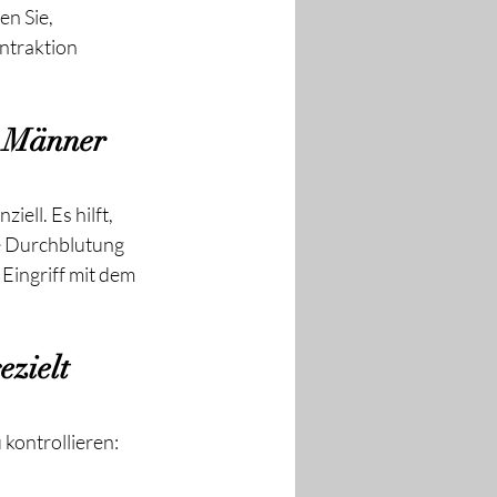
n Sie, 
ntraktion 
n Männer 
ell. Es hilft, 
e Durchblutung 
Eingriff mit dem 
zielt 
 kontrollieren: