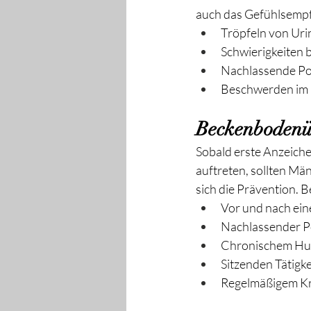
auch das Gefühlsempf
Tröpfeln von Ur
Schwierigkeiten 
Nachlassende P
Beschwerden im 
Beckenbodenü
Sobald erste Anzeiche
auftreten, sollten Mä
sich die Prävention. 
Vor und nach ein
Nachlassender P
Chronischem Hus
Sitzenden Tätigke
Regelmäßigem Kr