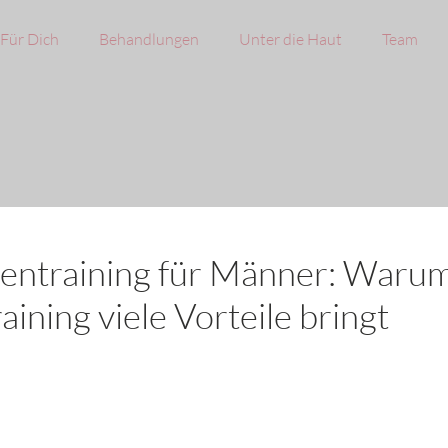
Für Dich
Behandlungen
Unter die Haut
Team
entraining für Männer: Waru
raining viele Vorteile bringt