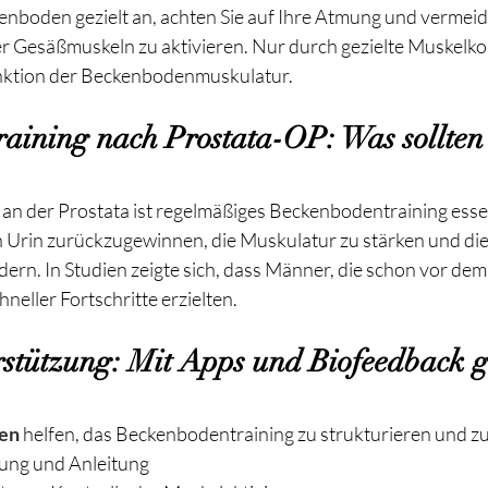
nboden gezielt an, achten Sie auf Ihre Atmung und vermeide
er Gesäßmuskeln zu aktivieren. Nur durch gezielte Muskelko
unktion der Beckenbodenmuskulatur.
aining nach Prostata-OP: Was sollte
n der Prostata ist regelmäßiges Beckenbodentraining essenzi
n Urin zurückzugewinnen, die Muskulatur zu stärken und di
rn. In Studien zeigte sich, dass Männer, die schon vor dem 
neller Fortschritte erzielten.
rstützung: Mit Apps und Biofeedback ge
en
 helfen, das Beckenbodentraining zu strukturieren und zu
ung und Anleitung