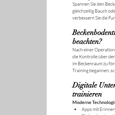
Spannen Sie den Becke
gleichzeitig Bauch od
verbessern Sie die F
Beckenbodentr
beachten?
Nach einer Operation a
die Kontrolle über de
im Beckenraum zu förde
Training begannen, sch
Digitale Unte
trainieren
Moderne Technologi
Apps mit Erinner