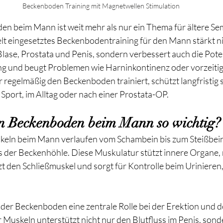
Beckenboden Training mit Magnetwellen Stimulation 
en beim Mann ist weit mehr als nur ein Thema für ältere Se
lt eingesetztes Beckenbodentraining für den Mann stärkt nic
ase, Prostata und Penis, sondern verbessert auch die Poten
g und beugt Problemen wie Harninkontinenz oder vorzeiti
regelmäßig den Beckenboden trainiert, schützt langfristig s
Sport, im Alltag oder nach einer Prostata-OP.
n Beckenboden beim Mann so wichtig?
ln beim Mann verlaufen vom Schambein bis zum Steißbein 
der Beckenhöhle. Diese Muskulatur stützt innere Organe, re
t den Schließmuskel und sorgt für Kontrolle beim Urinieren
 der Beckenboden eine zentrale Rolle bei der Erektion und
r Muskeln unterstützt nicht nur den Blutfluss im Penis, sond