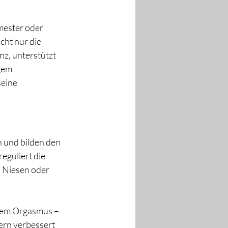
mester oder 
ht nur die 
z, unterstützt 
gem 
eine 
und bilden den 
guliert die 
, Niesen oder 
 dem Orgasmus – 
ern verbessert 