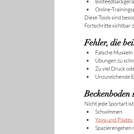
Biofeedbackgerät
Online-Training
Diese Tools sind beson
Fortschritte sichtbar
Fehler, die b
Falsche Muskeln 
Übungen zu schn
Zu viel Druck o
Unzureichende Ei
Beckenboden s
Nicht jede Sportart ist
Schwimmen
Yoga und Pilates 
Spazierengehen 