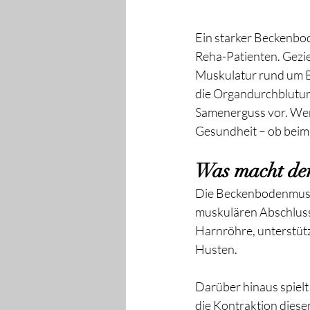
Ein starker Beckenbod
Reha-Patienten. Gezie
Muskulatur rund um Bl
die Organdurchblutun
Samenerguss vor. Wer 
Gesundheit – ob beim 
Was macht de
Die Beckenbodenmuske
muskulären Abschluss 
Harnröhre, unterstütz
Husten.
Darüber hinaus spielt
die Kontraktion diese