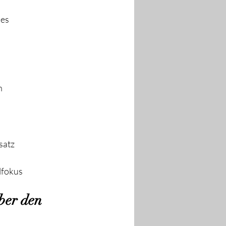
es 
n
satz
lfokus
ber den 