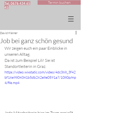
Termin buchen
Tel: 0676 434 65
45
David Kleiner
Job bei ganz schön gesund
Wir zeigen euch ein paar Einblicke in 
unseren Alltag. 
Da ist zum Beispiel Lili! Sie ist 
Standortleiterin in Graz. 
https://video.wixstatic.com/video/4dc368_3f42
bf16e9804341b5db262e8e0591a7/1080p/mp
4/file.mp4
Jede Mitarbeiterin hier im Team genießt 