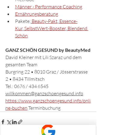
Männer - Performance Coaching
Ernährungsberatung
Pakete:
Beauty-Pakt
,
Essence-
Kur
,
SelbstWert-Booster
,
Blendend 
Schön
GANZ SCHÖN GESUND by BeautyMed
David Kleiner mit Lili Szaraz und dem 
gesamten Team
Burgring 22 • 8010 Graz / Jösserstrasse 
2 • 8434 Tillmitsch
Tel.: 0676 / 434 6545
willkommen@ganzschoengesund.info
https://www.ganzschoengesund.info/onli
ne-buchen
 Terminbuchung