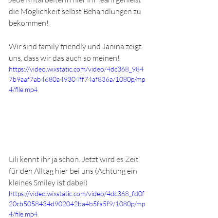
die Möglichkeit selbst Behandlungen zu 
bekommen! 
Wir sind family friendly und Janina zeigt 
uns, dass wir das auch so meinen! 
https://video.wixstatic.com/video/4dc368_984
7b9aaf7ab4680a49304ff74af836a/1080p/mp
4/file.mp4
Lili kennt ihr ja schon. Jetzt wird es Zeit 
für den Alltag hier bei uns (Achtung ein 
kleines Smiley ist dabei) 
https://video.wixstatic.com/video/4dc368_fd0f
20cb5058434d902042ba4b5fa5f9/1080p/mp
4/file.mp4