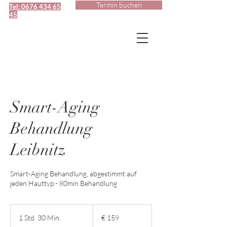
Termin buchen
Tel: 0676 434 65
45
Smart-Aging
Behandlung
Leibnitz
Smart-Aging Behandlung, abgestimmt auf
159
Euro
1 Std. 30 Min.
1
€ 159