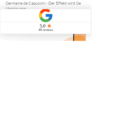
Germaine de Capuccini - Der Effekt wird Sie
überzeugen.
Kontaktangaben
Otmar-Rußheim-Straße 10/top 16, 8430
Leibnitz, Austria
+436763478910
salon@ganzschoengesund.info