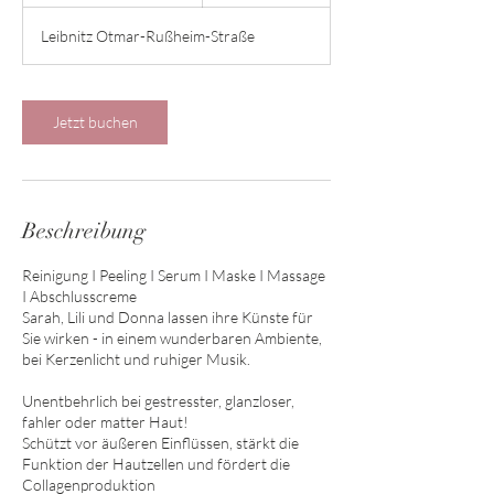
S
t
Leibnitz Otmar-Rußheim-Straße
d
3
0
M
Jetzt buchen
i
n
.
Beschreibung
Reinigung I Peeling I Serum I Maske I Massage
I Abschlusscreme
Sarah, Lili und Donna lassen ihre Künste für
Sie wirken - in einem wunderbaren Ambiente,
bei Kerzenlicht und ruhiger Musik.
Unentbehrlich bei gestresster, glanzloser,
fahler oder matter Haut!
Schützt vor äußeren Einflüssen, stärkt die
Funktion der Hautzellen und fördert die
Collagenproduktion